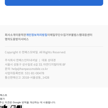
회사소개
이용약관
개인정보처리방침
이메일무단수집거부
불법스팸대응센터
명의도용방지서비스
Copyright © 한패스모바일. All Rights Reserved.
주식회사 한패스인터내셔널 ｜ 대표 성대경
서울시 성동구 성수일로 6길 33, 아연디지털타워 8F
문의: help@hanpassmobile.co.kr
사업자등록번호: 531-81-00478
통신판매신고: 2018-서울성동_1428
 텍스트
 평가
주신 의견은 Google 번역을 개선하는 데 사용됩니다.