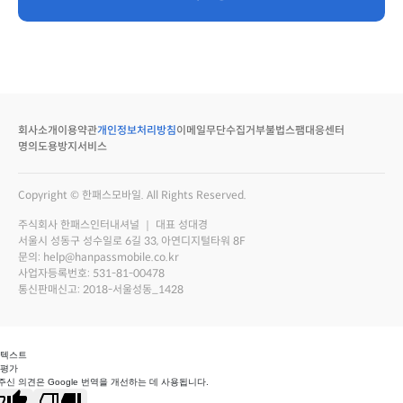
회사소개
이용약관
개인정보처리방침
이메일무단수집거부
불법스팸대응센터
명의도용방지서비스
Copyright © 한패스모바일. All Rights Reserved.
주식회사 한패스인터내셔널 ｜ 대표 성대경
서울시 성동구 성수일로 6길 33, 아연디지털타워 8F
문의: help@hanpassmobile.co.kr
사업자등록번호: 531-81-00478
통신판매신고: 2018-서울성동_1428
 텍스트
 평가
주신 의견은 Google 번역을 개선하는 데 사용됩니다.