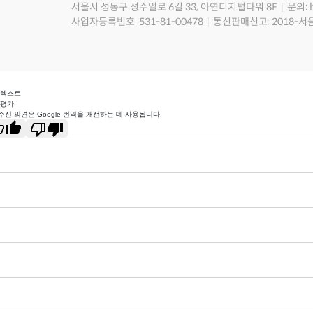
서울시 성동구 성수일로 6길 33, 아연디지털타워 8F
문의: 
사업자등록번호: 531-81-00478
통신판매신고: 2018-서
 텍스트
 평가
주신 의견은 Google 번역을 개선하는 데 사용됩니다.