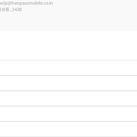
help@hanpassmobile.co.kr
울성동_1428