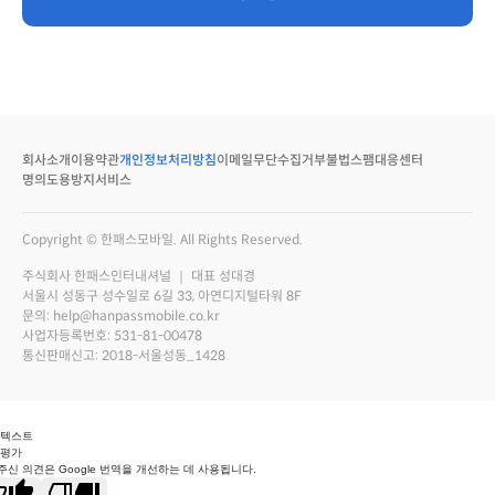
회사소개
이용약관
개인정보처리방침
이메일무단수집거부
불법스팸대응센터
명의도용방지서비스
Copyright © 한패스모바일. All Rights Reserved.
주식회사 한패스인터내셔널 ｜ 대표 성대경
서울시 성동구 성수일로 6길 33, 아연디지털타워 8F
문의: help@hanpassmobile.co.kr
사업자등록번호: 531-81-00478
통신판매신고: 2018-서울성동_1428
 텍스트
 평가
주신 의견은 Google 번역을 개선하는 데 사용됩니다.