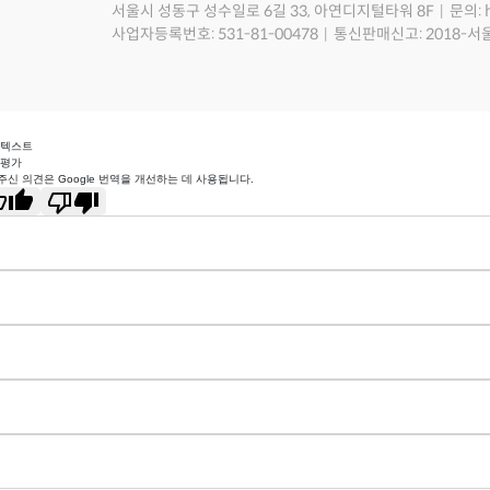
서울시 성동구 성수일로 6길 33, 아연디지털타워 8F
문의: 
사업자등록번호: 531-81-00478
통신판매신고: 2018-서
 텍스트
 평가
주신 의견은 Google 번역을 개선하는 데 사용됩니다.