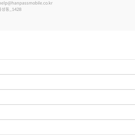
help@hanpassmobile.co.kr
울성동_1428