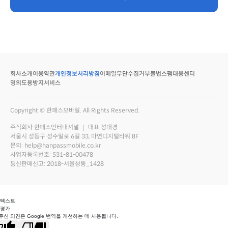
회사소개
이용약관
개인정보처리방침
이메일무단수집거부
불법스팸대응센터
명의도용방지서비스
Copyright © 한패스모바일. All Rights Reserved.
주식회사 한패스인터내셔널 ｜ 대표 성대경
서울시 성동구 성수일로 6길 33, 아연디지털타워 8F
문의: help@hanpassmobile.co.kr
사업자등록번호: 531-81-00478
통신판매신고: 2018-서울성동_1428
 텍스트
 평가
주신 의견은 Google 번역을 개선하는 데 사용됩니다.