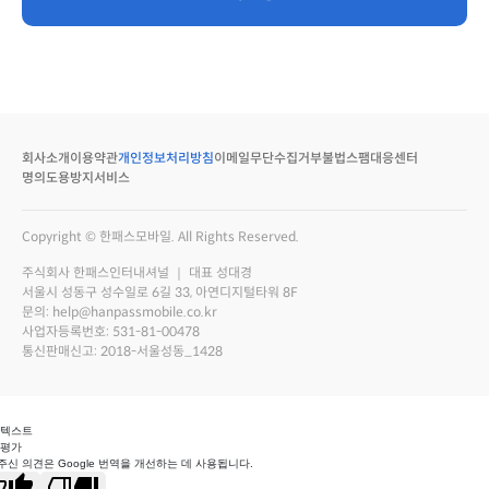
회사소개
이용약관
개인정보처리방침
이메일무단수집거부
불법스팸대응센터
명의도용방지서비스
Copyright © 한패스모바일. All Rights Reserved.
주식회사 한패스인터내셔널 ｜ 대표 성대경
서울시 성동구 성수일로 6길 33, 아연디지털타워 8F
문의: help@hanpassmobile.co.kr
사업자등록번호: 531-81-00478
통신판매신고: 2018-서울성동_1428
 텍스트
 평가
주신 의견은 Google 번역을 개선하는 데 사용됩니다.