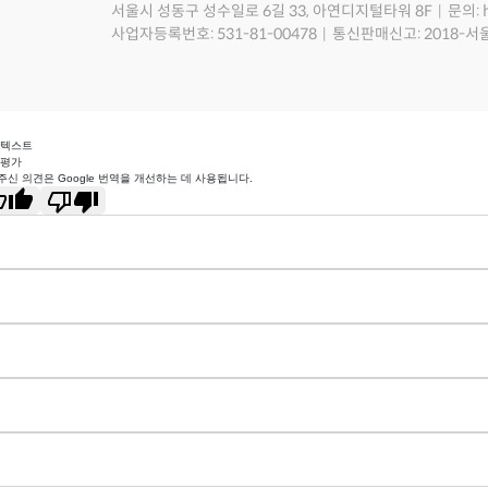
서울시 성동구 성수일로 6길 33, 아연디지털타워 8F
문의: 
사업자등록번호: 531-81-00478
통신판매신고: 2018-서
 텍스트
 평가
주신 의견은 Google 번역을 개선하는 데 사용됩니다.