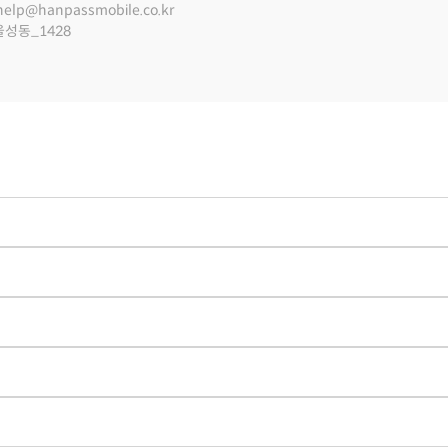
help@hanpassmobile.co.kr
울성동_1428