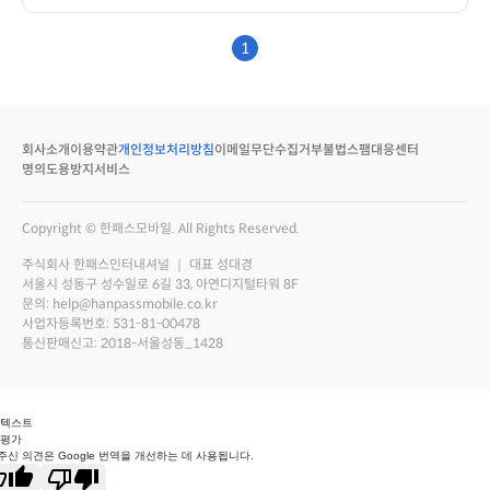
1
회사소개
이용약관
개인정보처리방침
이메일무단수집거부
불법스팸대응센터
명의도용방지서비스
Copyright © 한패스모바일. All Rights Reserved.
주식회사 한패스인터내셔널 ｜ 대표 성대경
서울시 성동구 성수일로 6길 33, 아연디지털타워 8F
문의: help@hanpassmobile.co.kr
사업자등록번호: 531-81-00478
통신판매신고: 2018-서울성동_1428
 텍스트
 평가
주신 의견은 Google 번역을 개선하는 데 사용됩니다.