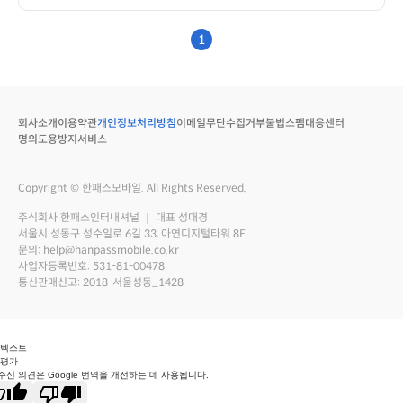
1
회사소개
이용약관
개인정보처리방침
이메일무단수집거부
불법스팸대응센터
명의도용방지서비스
Copyright © 한패스모바일. All Rights Reserved.
주식회사 한패스인터내셔널 ｜ 대표 성대경
서울시 성동구 성수일로 6길 33, 아연디지털타워 8F
문의: help@hanpassmobile.co.kr
사업자등록번호: 531-81-00478
통신판매신고: 2018-서울성동_1428
 텍스트
 평가
주신 의견은 Google 번역을 개선하는 데 사용됩니다.