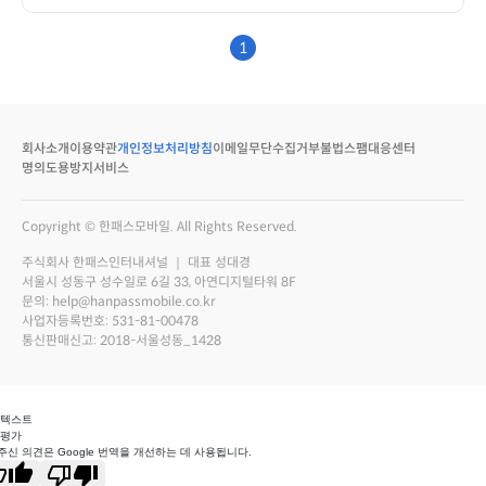
1
회사소개
이용약관
개인정보처리방침
이메일무단수집거부
불법스팸대응센터
명의도용방지서비스
Copyright © 한패스모바일. All Rights Reserved.
주식회사 한패스인터내셔널 ｜ 대표 성대경
서울시 성동구 성수일로 6길 33, 아연디지털타워 8F
문의: help@hanpassmobile.co.kr
사업자등록번호: 531-81-00478
통신판매신고: 2018-서울성동_1428
 텍스트
 평가
주신 의견은 Google 번역을 개선하는 데 사용됩니다.