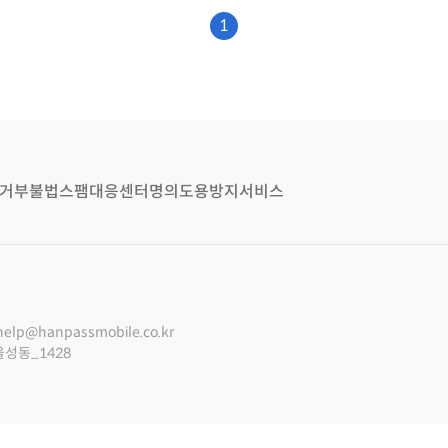
1
거부
불법스팸대응센터
명의도용방지서비스
help@hanpassmobile.co.kr
울성동_1428