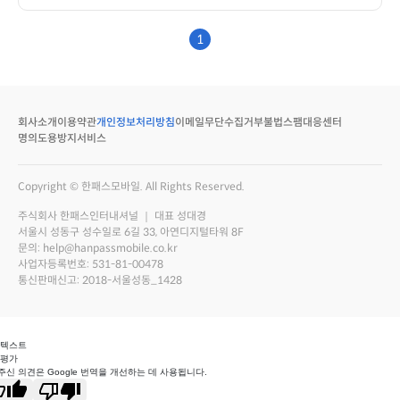
1
회사소개
이용약관
개인정보처리방침
이메일무단수집거부
불법스팸대응센터
명의도용방지서비스
Copyright © 한패스모바일. All Rights Reserved.
주식회사 한패스인터내셔널 ｜ 대표 성대경
서울시 성동구 성수일로 6길 33, 아연디지털타워 8F
문의: help@hanpassmobile.co.kr
사업자등록번호: 531-81-00478
통신판매신고: 2018-서울성동_1428
 텍스트
 평가
주신 의견은 Google 번역을 개선하는 데 사용됩니다.