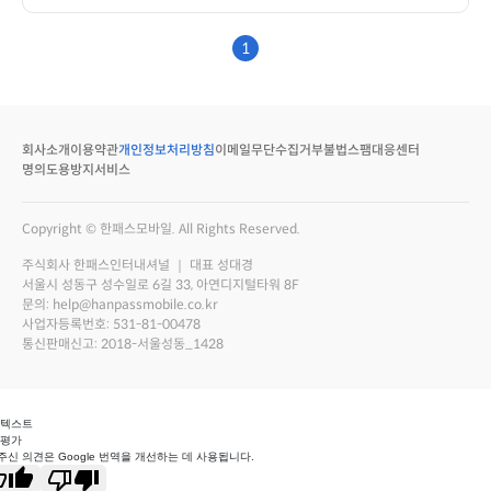
1
회사소개
이용약관
개인정보처리방침
이메일무단수집거부
불법스팸대응센터
명의도용방지서비스
Copyright © 한패스모바일. All Rights Reserved.
주식회사 한패스인터내셔널 ｜ 대표 성대경
서울시 성동구 성수일로 6길 33, 아연디지털타워 8F
문의: help@hanpassmobile.co.kr
사업자등록번호: 531-81-00478
통신판매신고: 2018-서울성동_1428
 텍스트
 평가
주신 의견은 Google 번역을 개선하는 데 사용됩니다.