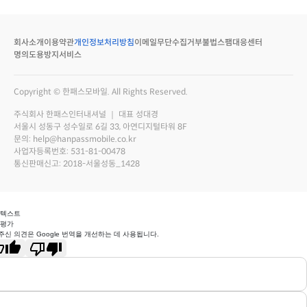
회사소개
이용약관
개인정보처리방침
이메일무단수집거부
불법스팸대응센터
명의도용방지서비스
Copyright © 한패스모바일. All Rights Reserved.
주식회사 한패스인터내셔널 ｜ 대표 성대경
서울시 성동구 성수일로 6길 33, 아연디지털타워 8F
문의: help@hanpassmobile.co.kr
사업자등록번호: 531-81-00478
통신판매신고: 2018-서울성동_1428
 텍스트
 평가
주신 의견은 Google 번역을 개선하는 데 사용됩니다.