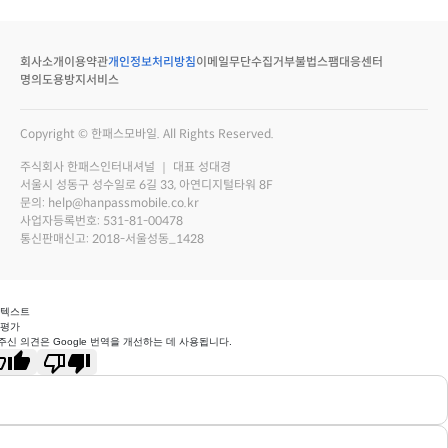
회사소개
이용약관
개인정보처리방침
이메일무단수집거부
불법스팸대응센터
명의도용방지서비스
Copyright © 한패스모바일. All Rights Reserved.
주식회사 한패스인터내셔널 ｜ 대표 성대경
서울시 성동구 성수일로 6길 33, 아연디지털타워 8F
문의: help@hanpassmobile.co.kr
사업자등록번호: 531-81-00478
통신판매신고: 2018-서울성동_1428
 텍스트
 평가
주신 의견은 Google 번역을 개선하는 데 사용됩니다.