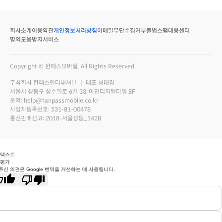
회사소개
이용약관
개인정보처리방침
이메일무단수집거부
불법스팸대응센터
명의도용방지서비스
Copyright © 한패스모바일. All Rights Reserved.
주식회사 한패스인터내셔널 ｜ 대표 성대경
서울시 성동구 성수일로 6길 33, 아연디지털타워 8F
문의: help@hanpassmobile.co.kr
사업자등록번호: 531-81-00478
통신판매신고: 2018-서울성동_1428
 텍스트
 평가
주신 의견은 Google 번역을 개선하는 데 사용됩니다.