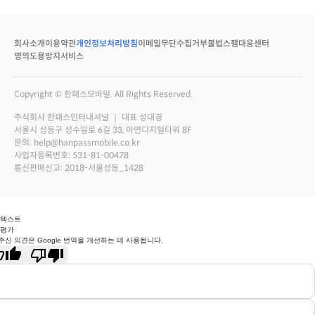
회사소개
이용약관
개인정보처리방침
이메일무단수집거부
불법스팸대응센터
명의도용방지서비스
Copyright © 한패스모바일. All Rights Reserved.
주식회사 한패스인터내셔널 ｜ 대표 성대경
서울시 성동구 성수일로 6길 33, 아연디지털타워 8F
문의: help@hanpassmobile.co.kr
사업자등록번호: 531-81-00478
통신판매신고: 2018-서울성동_1428
 텍스트
 평가
주신 의견은 Google 번역을 개선하는 데 사용됩니다.