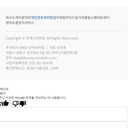
회사소개
이용약관
개인정보처리방침
이메일무단수집거부
불법스팸대응센터
명의도용방지서비스
Copyright © 한패스모바일. All Rights Reserved.
주식회사 한패스인터내셔널 ｜ 대표 성대경
서울시 성동구 성수일로 6길 33, 아연디지털타워 8F
문의: help@hanpassmobile.co.kr
사업자등록번호: 531-81-00478
통신판매신고: 2018-서울성동_1428
 텍스트
 평가
주신 의견은 Google 번역을 개선하는 데 사용됩니다.