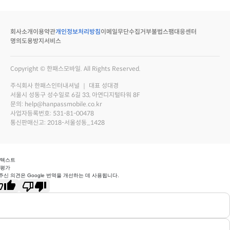
회사소개
이용약관
개인정보처리방침
이메일무단수집거부
불법스팸대응센터
명의도용방지서비스
Copyright © 한패스모바일. All Rights Reserved.
주식회사 한패스인터내셔널 ｜ 대표 성대경
서울시 성동구 성수일로 6길 33, 아연디지털타워 8F
문의: help@hanpassmobile.co.kr
사업자등록번호: 531-81-00478
통신판매신고: 2018-서울성동_1428
 텍스트
 평가
주신 의견은 Google 번역을 개선하는 데 사용됩니다.