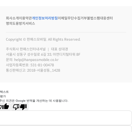
회사소개
이용약관
개인정보처리방침
이메일무단수집거부
불법스팸대응센터
명의도용방지서비스
Copyright © 한패스모바일. All Rights Reserved.
주식회사 한패스인터내셔널 ｜ 대표 성대경
서울시 성동구 성수일로 6길 33, 아연디지털타워 8F
문의: help@hanpassmobile.co.kr
사업자등록번호: 531-81-00478
통신판매신고: 2018-서울성동_1428
 텍스트
 평가
주신 의견은 Google 번역을 개선하는 데 사용됩니다.