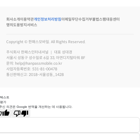
회사소개
이용약관
개인정보처리방침
이메일무단수집거부
불법스팸대응센터
명의도용방지서비스
Copyright © 한패스모바일. All Rights Reserved.
주식회사 한패스인터내셔널 ｜ 대표 성대경
서울시 성동구 성수일로 6길 33, 아연디지털타워 8F
문의: help@hanpassmobile.co.kr
사업자등록번호: 531-81-00478
통신판매신고: 2018-서울성동_1428
 텍스트
 평가
주신 의견은 Google 번역을 개선하는 데 사용됩니다.