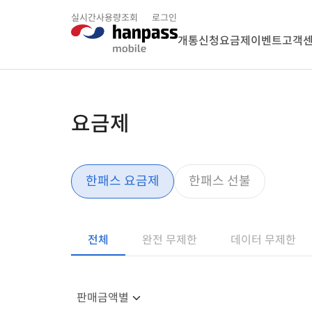
실시간사용량조회
로그인
개통신청
요금제
이벤트
고객
요금제
한패스 요금제
한패스 선불
전체
완전 무제한
데이터 무제한