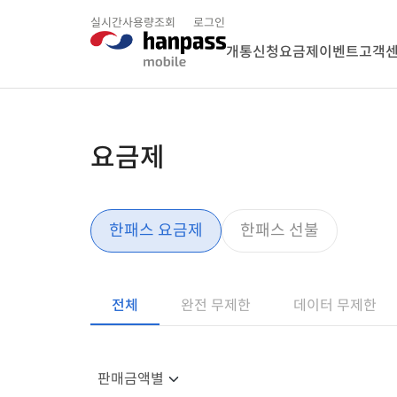
실시간사용량조회
로그인
개통신청
요금제
이벤트
고객
요금제
한패스 요금제
한패스 선불
전체
완전 무제한
데이터 무제한