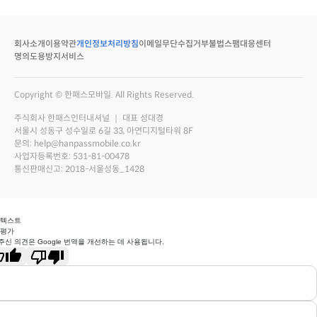
회사소개
이용약관
개인정보처리방침
이메일무단수집거부
불법스팸대응센터
명의도용방지서비스
Copyright © 한패스모바일. All Rights Reserved.
주식회사 한패스인터내셔널 ｜ 대표 성대경
서울시 성동구 성수일로 6길 33, 아연디지털타워 8F
문의: help@hanpassmobile.co.kr
사업자등록번호: 531-81-00478
통신판매신고: 2018-서울성동_1428
 텍스트
 평가
주신 의견은 Google 번역을 개선하는 데 사용됩니다.