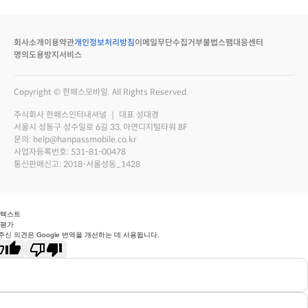
회사소개
이용약관
개인정보처리방침
이메일무단수집거부
불법스팸대응센터
명의도용방지서비스
Copyright © 한패스모바일. All Rights Reserved.
주식회사 한패스인터내셔널 ｜ 대표 성대경
서울시 성동구 성수일로 6길 33, 아연디지털타워 8F
문의: help@hanpassmobile.co.kr
사업자등록번호: 531-81-00478
통신판매신고: 2018-서울성동_1428
 텍스트
 평가
주신 의견은 Google 번역을 개선하는 데 사용됩니다.