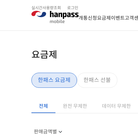
실시간사용량조회
로그인
개통신청
요금제
이벤트
고객
요금제
한패스 요금제
한패스 선불
전체
완전 무제한
데이터 무제한