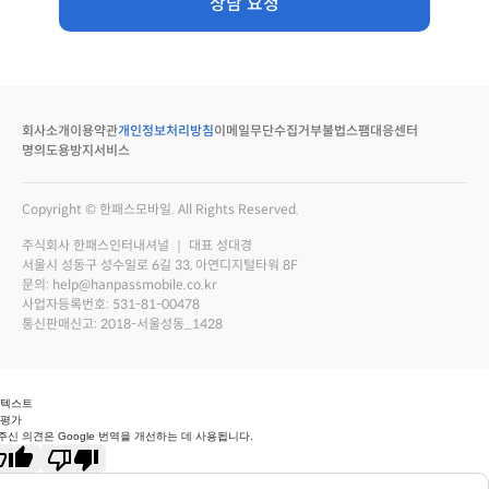
상담 요청
회사소개
이용약관
개인정보처리방침
이메일무단수집거부
불법스팸대응센터
명의도용방지서비스
Copyright © 한패스모바일. All Rights Reserved.
주식회사 한패스인터내셔널 ｜ 대표 성대경
서울시 성동구 성수일로 6길 33, 아연디지털타워 8F
문의: help@hanpassmobile.co.kr
사업자등록번호: 531-81-00478
통신판매신고: 2018-서울성동_1428
 텍스트
 평가
주신 의견은 Google 번역을 개선하는 데 사용됩니다.