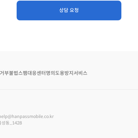
상담 요청
거부
불법스팸대응센터
명의도용방지서비스
help@hanpassmobile.co.kr
울성동_1428