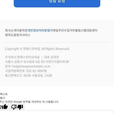
상담 요청
회사소개
이용약관
개인정보처리방침
이메일무단수집거부
불법스팸대응센터
명의도용방지서비스
Copyright © 한패스모바일. All Rights Reserved.
주식회사 한패스인터내셔널 ｜ 대표 성대경
서울시 성동구 성수일로 6길 33, 아연디지털타워 8F
문의: help@hanpassmobile.co.kr
사업자등록번호: 531-81-00478
통신판매신고: 2018-서울성동_1428
 텍스트
 평가
주신 의견은 Google 번역을 개선하는 데 사용됩니다.