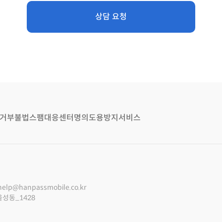
상담 요청
거부
불법스팸대응센터
명의도용방지서비스
help@hanpassmobile.co.kr
울성동_1428