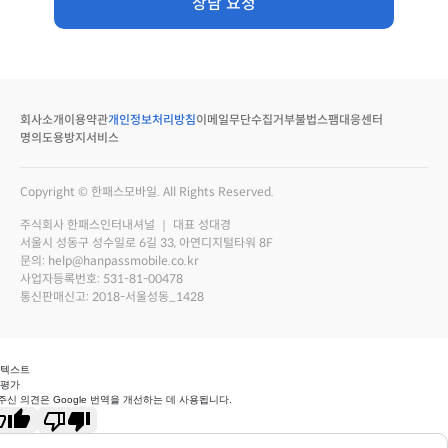
상담 요청
회사소개
이용약관
개인정보처리방침
이메일무단수집거부
불법스팸대응센터
명의도용방지서비스
Copyright © 한패스모바일. All Rights Reserved.
주식회사 한패스인터내셔널 ｜ 대표 성대경
서울시 성동구 성수일로 6길 33, 아연디지털타워 8F
문의: help@hanpassmobile.co.kr
사업자등록번호: 531-81-00478
통신판매신고: 2018-서울성동_1428
 텍스트
 평가
주신 의견은 Google 번역을 개선하는 데 사용됩니다.