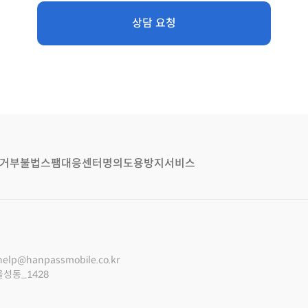
상담 요청
거부
불법스팸대응센터
명의도용방지서비스
help@hanpassmobile.co.kr
울성동_1428