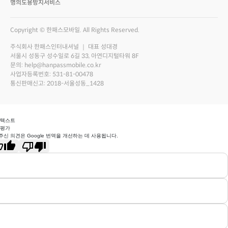
명의도용방지서비스
Copyright © 한패스모바일. All Rights Reserved.
주식회사 한패스인터내셔널 ｜ 대표 성대경
서울시 성동구 성수일로 6길 33, 아연디지털타워 8F
문의: help@hanpassmobile.co.kr
사업자등록번호: 531-81-00478
통신판매신고: 2018-서울성동_1428
 텍스트
 평가
주신 의견은 Google 번역을 개선하는 데 사용됩니다.