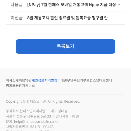
다음글
[NPay] 7월 한패스 모바일 개통고객 Npay 지급 대상자
이전글
8월 개통고객 할인 종료월 및 원복요금 청구월 안
목록보기
회사소개
이용약관
개인정보처리방침
이메일무단수집거부
불법스팸대응센터
명의도용방지서비스
Copyright © 한패스모바일. All Rights Reserved.
주식회사 한패스인터내셔널 ｜ 대표 성대경
서울시 성동구 성수일로 6길 33, 아연디지털타워 8F
문의: help@hanpassmobile.co.kr
사업자등록번호: 531-81-00478