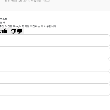
통신판매신고: 2018-서울성동_1428
 텍스트
 평가
주신 의견은 Google 번역을 개선하는 데 사용됩니다.