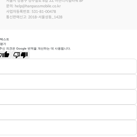
서울시 성동구 성수일로 6길 33, 아연디지털타워 8F
문의: help@hanpassmobile.co.kr
사업자등록번호: 531-81-00478
통신판매신고: 2018-서울성동_1428
 텍스트
 평가
주신 의견은 Google 번역을 개선하는 데 사용됩니다.