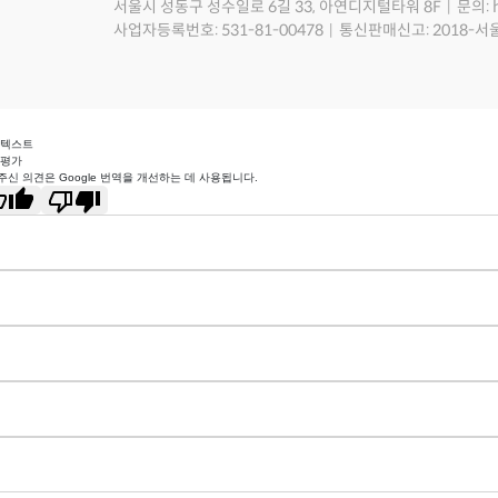
서울시 성동구 성수일로 6길 33, 아연디지털타워 8F
문의: 
사업자등록번호: 531-81-00478
통신판매신고: 2018-서
 텍스트
 평가
주신 의견은 Google 번역을 개선하는 데 사용됩니다.