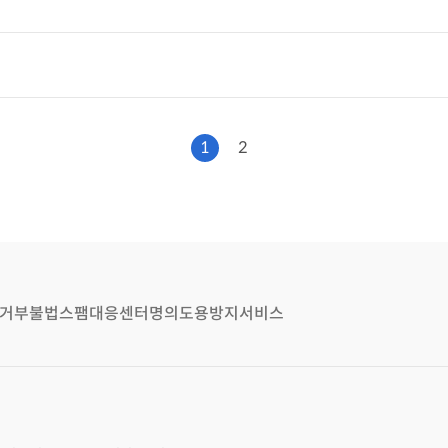
1
2
거부
불법스팸대응센터
명의도용방지서비스