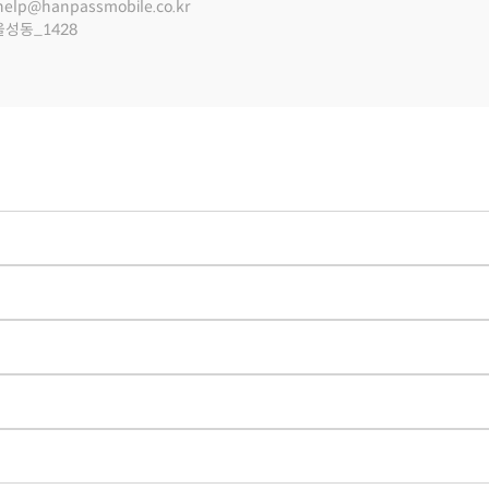
help@hanpassmobile.co.kr
울성동_1428