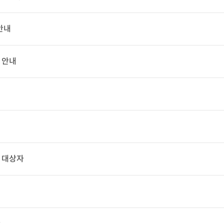
안내
 안내
급 대상자
안