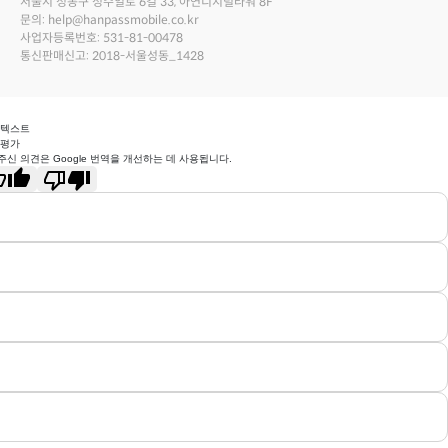
서울시 성동구 성수일로 6길 33, 아연디지털타워 8F
문의: help@hanpassmobile.co.kr
사업자등록번호: 531-81-00478
통신판매신고: 2018-서울성동_1428
 텍스트
 평가
주신 의견은 Google 번역을 개선하는 데 사용됩니다.