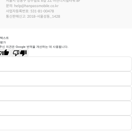
서울시 성동구 성수일로 6길 33, 아연디지털타워 8F
문의: help@hanpassmobile.co.kr
사업자등록번호: 531-81-00478
통신판매신고: 2018-서울성동_1428
 텍스트
 평가
주신 의견은 Google 번역을 개선하는 데 사용됩니다.