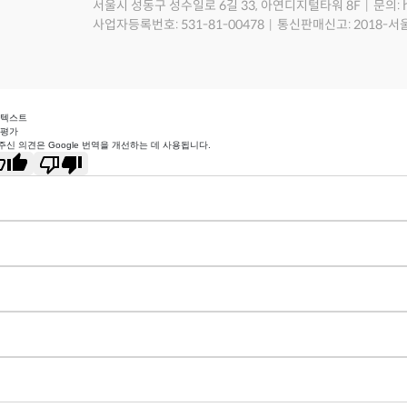
서울시 성동구 성수일로 6길 33, 아연디지털타워 8F
문의: 
사업자등록번호: 531-81-00478
통신판매신고: 2018-서
 텍스트
 평가
주신 의견은 Google 번역을 개선하는 데 사용됩니다.