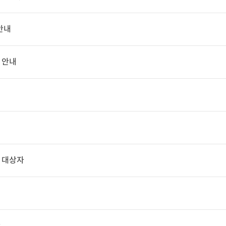
안내
 안내
급 대상자
안