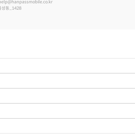
help@hanpassmobile.co.kr
울성동_1428