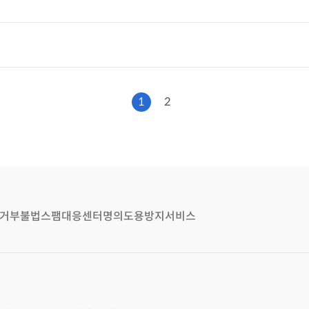
1
2
거부
불법스팸대응센터
명의도용방지서비스