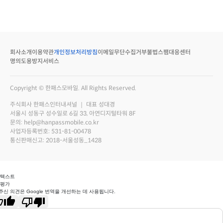
회사소개
이용약관
개인정보처리방침
이메일무단수집거부
불법스팸대응센터
명의도용방지서비스
Copyright © 한패스모바일. All Rights Reserved.
주식회사 한패스인터내셔널 ｜ 대표 성대경
서울시 성동구 성수일로 6길 33, 아연디지털타워 8F
문의: help@hanpassmobile.co.kr
사업자등록번호: 531-81-00478
통신판매신고: 2018-서울성동_1428
 텍스트
 평가
주신 의견은 Google 번역을 개선하는 데 사용됩니다.