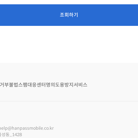
조회하기
거부
불법스팸대응센터
명의도용방지서비스
help@hanpassmobile.co.kr
울성동_1428