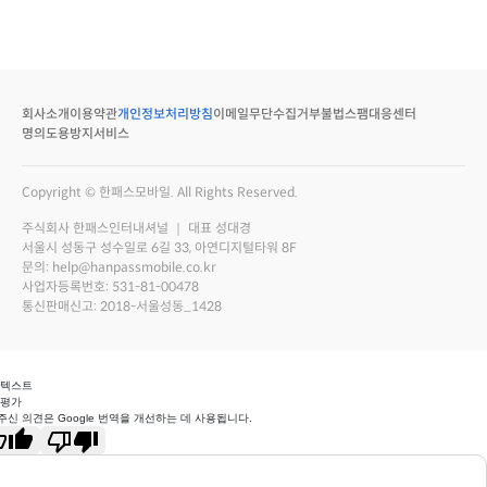
회사소개
이용약관
개인정보처리방침
이메일무단수집거부
불법스팸대응센터
명의도용방지서비스
Copyright © 한패스모바일. All Rights Reserved.
주식회사 한패스인터내셔널 ｜ 대표 성대경
서울시 성동구 성수일로 6길 33, 아연디지털타워 8F
문의: help@hanpassmobile.co.kr
사업자등록번호: 531-81-00478
통신판매신고: 2018-서울성동_1428
 텍스트
 평가
주신 의견은 Google 번역을 개선하는 데 사용됩니다.