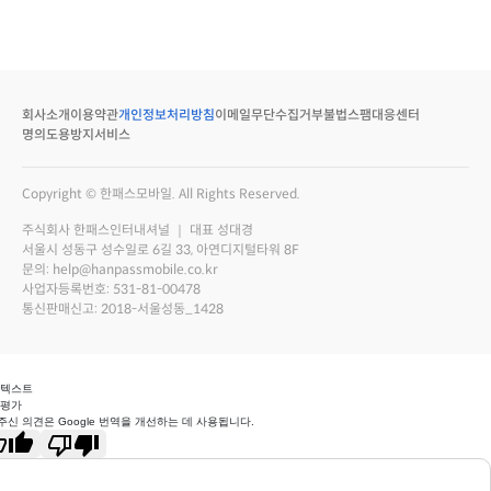
회사소개
이용약관
개인정보처리방침
이메일무단수집거부
불법스팸대응센터
명의도용방지서비스
Copyright © 한패스모바일. All Rights Reserved.
주식회사 한패스인터내셔널 ｜ 대표 성대경
서울시 성동구 성수일로 6길 33, 아연디지털타워 8F
문의: help@hanpassmobile.co.kr
사업자등록번호: 531-81-00478
통신판매신고: 2018-서울성동_1428
 텍스트
 평가
주신 의견은 Google 번역을 개선하는 데 사용됩니다.