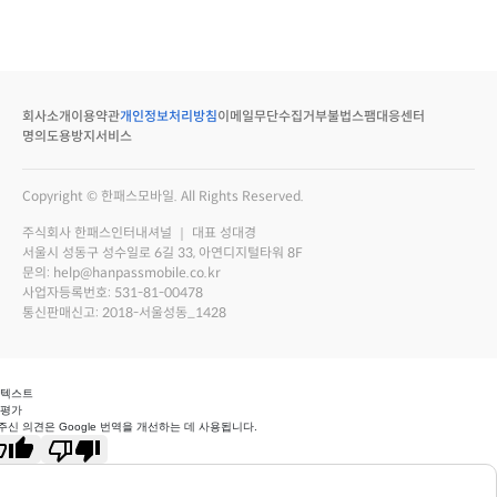
회사소개
이용약관
개인정보처리방침
이메일무단수집거부
불법스팸대응센터
명의도용방지서비스
Copyright © 한패스모바일. All Rights Reserved.
주식회사 한패스인터내셔널 ｜ 대표 성대경
서울시 성동구 성수일로 6길 33, 아연디지털타워 8F
문의: help@hanpassmobile.co.kr
사업자등록번호: 531-81-00478
통신판매신고: 2018-서울성동_1428
 텍스트
 평가
주신 의견은 Google 번역을 개선하는 데 사용됩니다.