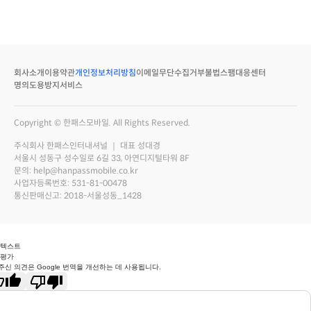
회사소개
이용약관
개인정보처리방침
이메일무단수집거부
불법스팸대응센터
명의도용방지서비스
Copyright © 한패스모바일. All Rights Reserved.
주식회사 한패스인터내셔널 ｜ 대표 성대경
서울시 성동구 성수일로 6길 33, 아연디지털타워 8F
문의: help@hanpassmobile.co.kr
사업자등록번호: 531-81-00478
통신판매신고: 2018-서울성동_1428
 텍스트
 평가
주신 의견은 Google 번역을 개선하는 데 사용됩니다.