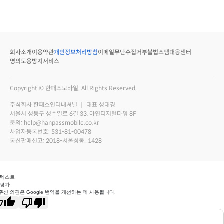
회사소개
이용약관
개인정보처리방침
이메일무단수집거부
불법스팸대응센터
명의도용방지서비스
Copyright © 한패스모바일. All Rights Reserved.
주식회사 한패스인터내셔널 ｜ 대표 성대경
서울시 성동구 성수일로 6길 33, 아연디지털타워 8F
문의: help@hanpassmobile.co.kr
사업자등록번호: 531-81-00478
통신판매신고: 2018-서울성동_1428
 텍스트
 평가
주신 의견은 Google 번역을 개선하는 데 사용됩니다.