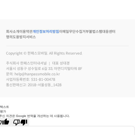
회사소개
이용약관
개인정보처리방침
이메일무단수집거부
불법스팸대응센터
명의도용방지서비스
Copyright © 한패스모바일. All Rights Reserved.
주식회사 한패스인터내셔널 ｜ 대표 성대경
서울시 성동구 성수일로 6길 33, 아연디지털타워 8F
문의: help@hanpassmobile.co.kr
사업자등록번호: 531-81-00478
통신판매신고: 2018-서울성동_1428
 텍스트
 평가
주신 의견은 Google 번역을 개선하는 데 사용됩니다.