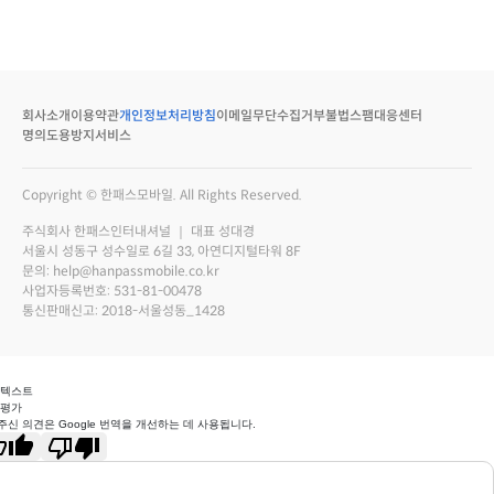
회사소개
이용약관
개인정보처리방침
이메일무단수집거부
불법스팸대응센터
명의도용방지서비스
Copyright © 한패스모바일. All Rights Reserved.
주식회사 한패스인터내셔널 ｜ 대표 성대경
서울시 성동구 성수일로 6길 33, 아연디지털타워 8F
문의: help@hanpassmobile.co.kr
사업자등록번호: 531-81-00478
통신판매신고: 2018-서울성동_1428
 텍스트
 평가
주신 의견은 Google 번역을 개선하는 데 사용됩니다.