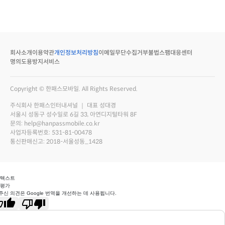
회사소개
이용약관
개인정보처리방침
이메일무단수집거부
불법스팸대응센터
명의도용방지서비스
Copyright © 한패스모바일. All Rights Reserved.
주식회사 한패스인터내셔널 ｜ 대표 성대경
서울시 성동구 성수일로 6길 33, 아연디지털타워 8F
문의: help@hanpassmobile.co.kr
사업자등록번호: 531-81-00478
통신판매신고: 2018-서울성동_1428
 텍스트
 평가
주신 의견은 Google 번역을 개선하는 데 사용됩니다.